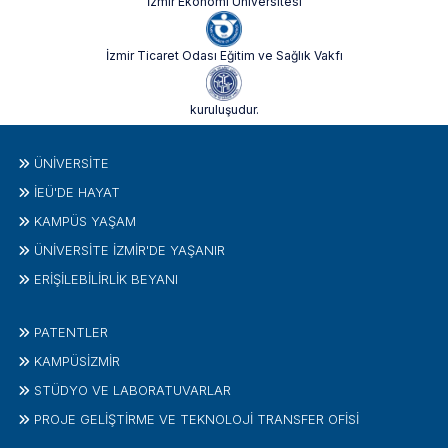
İzmir Ekonomi Üniversitesi
İzmir Ticaret Odası Eğitim ve Sağlık Vakfı
kuruluşudur.
ÜNIVERSITE
İEÜ'DE HAYAT
KAMPÜS YAŞAM
ÜNİVERSİTE İZMİR'DE YAŞANIR
ERİŞİLEBİLİRLİK BEYANI
PATENTLER
KAMPÜSİZMIR
STÜDYO VE LABORATUVARLAR
PROJE GELIŞTIRME VE TEKNOLOJI TRANSFER OFISI